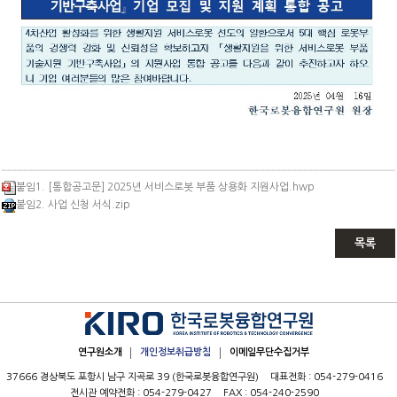
붙임1. [통합공고문] 2025년 서비스로봇 부품 상용화 지원사업.hwp
붙임2. 사업 신청 서식.zip
목록
연구원소개
개인정보취급방침
이메일무단수집거부
37666 경상북도 포항시 남구 지곡로 39
(한국로봇융합연구원)
대표전화 :
054-279-0416
전시관 예약전화 :
054-279-0427
FAX :
054-240-2590