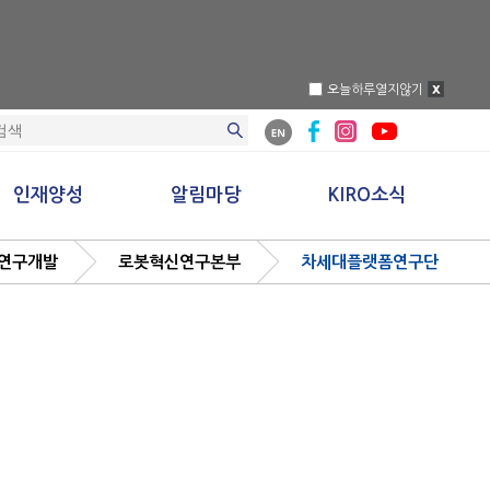
오늘하루열지않기
인재양성
알림마당
KIRO소식
연구개발
로봇혁신연구본부
차세대플랫폼연구단
로봇전문교육
공지사항
NEWS
로봇경진대회
사업공고
언론보도
로봇전시관
입찰공고
홍보영상
채용공고
KIRO간행물
불공정거래신고