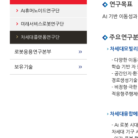
연구목표
AI휴머노이드연구단
AI 기반 이동성
미래서비스로봇연구단
주요연구
차세대플랫폼연구단
차세대모빌리
로봇응용연구본부
- 다양한 이
보유기술
학습 기반 자
- 공간인지·
경로생성기술
- 비정형·극
적응형주행제
차세대융합메
- AI 로봇
차세대 기구 