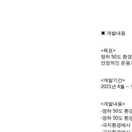
▣
개발내용
<
목표
>
영하
50
도 환
안정적인 운용
<
개발기간
>
2021
년
4
월
∼
<
개발내용
>
-
영하
50
도 환
-
영하
50
도 환
-
극지환경에서