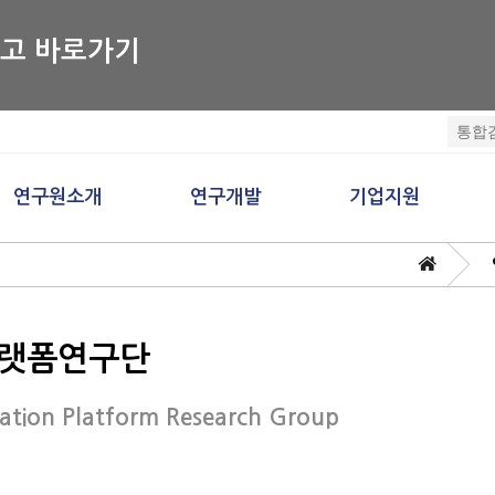
공고 바로가기
연구원소개
연구개발
기업지원
인사말
연구분야
기업지원소개
일반현황
로봇혁신연구본부
기술이전
조직도
로봇응용연구본부
장비/시설이용
랫폼연구단
찾아오시는길
보유기술
ation Platform Research Group