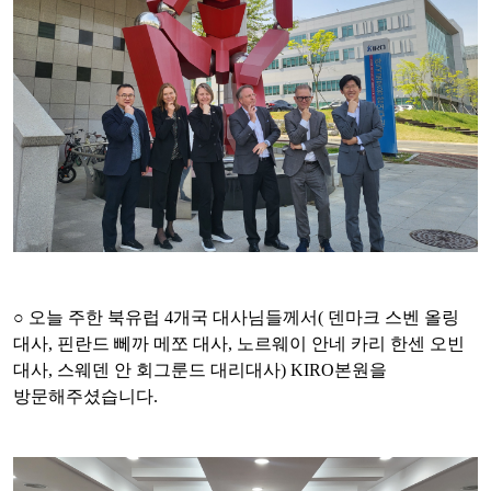
○
오늘 주한 북유럽
4
개국 대사님들께서
(
덴마크 스벤 올링
대사
,
핀란드 뻬까 메쪼 대사
,
노르웨이 안네 카리 한센 오빈
대사
,
스웨덴 안 회그룬드 대리대사
) KIRO
본원을
방문해주셨습니다
.