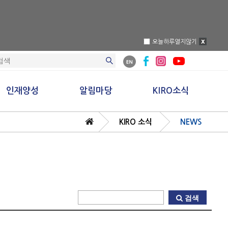
오늘하루열지않기
인재양성
알림마당
KIRO소식
KIRO 소식
NEWS
로봇전문교육
공지사항
NEWS
로봇경진대회
사업공고
언론보도
로봇전시관
입찰공고
홍보영상
채용공고
KIRO간행물
불공정거래신고
검색