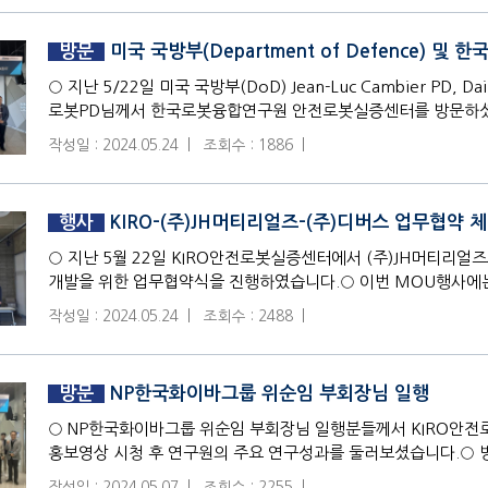
방문
미국 국방부(Department of Defence) 및 
○ 지난 5/22일 미국 국방부(DoD) Jean-Luc Cambier PD
로봇PD님께서 한국로봇융합연구원 안전로봇실증센터를 방문하셨습
작성일 : 2024.05.24 |
조회수 : 1886 |
행사
KIRO-(주)JH머티리얼즈-(주)디버스 업무협약 
○ 지난 5월 22일 KIRO안전로봇실증센터에서 (주)JH머티리얼
개발을 위한 업무협약식을 진행하였습니다.○ 이번 MOU행사에는 
작성일 : 2024.05.24 |
조회수 : 2488 |
방문
NP한국화이바그룹 위순임 부회장님 일행
○ NP한국화이바그룹 위순임 부회장님 일행분들께서 KIRO안전
홍보영상 시청 후 연구원의 주요 연구성과를 둘러보셨습니다.○ 
다양한 국가연구개발 과제에
작성일 : 2024.05.07 |
조회수 : 2255 |