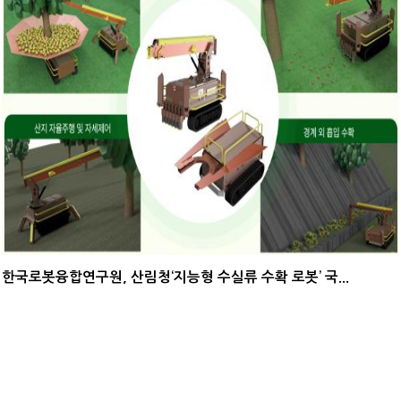
한국로봇융합연구원, 산림청‘지능형 수실류 수확 로봇’ 국...