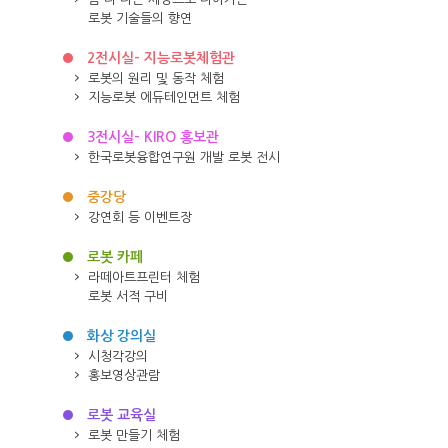
로봇 기술들의 향연
2전시실- 지능로봇체험관
로봇의 원리 및 동작 체험
지능로봇 에듀테인먼트 체험
3전시실- KIRO 홍보관
한국로봇융합연구원 개발 로봇 전시
중강당
강연회 등 이벤트장
로봇 카페
라떼아트프린터 체험
로봇 서적 구비
화상 강의실
시청각강의
홍보영상관람
로봇 교육실
로봇 만들기 체험